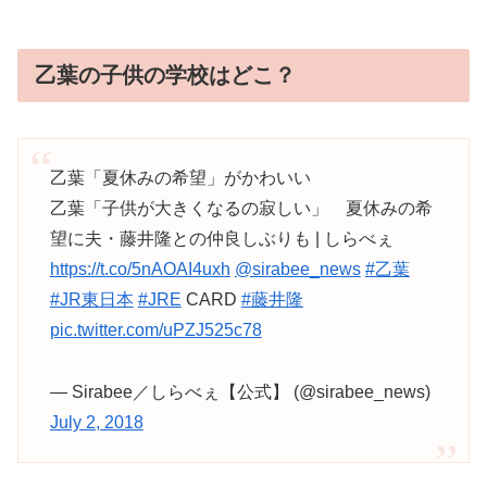
乙葉の子供の学校はどこ？
乙葉「夏休みの希望」がかわいい
乙葉「子供が大きくなるの寂しい」 夏休みの希
望に夫・藤井隆との仲良しぶりも | しらべぇ
https://t.co/5nAOAI4uxh
@sirabee_news
#乙葉
#JR東日本
#JRE
CARD
#藤井隆
pic.twitter.com/uPZJ525c78
— Sirabee／しらべぇ【公式】 (@sirabee_news)
July 2, 2018