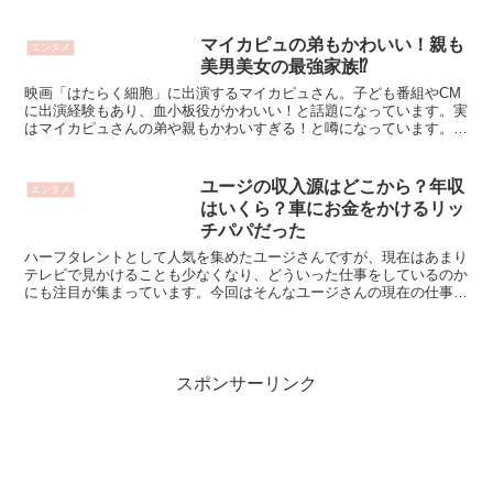
ょうか。転落事故の経緯と原因、怪我の状況についてお伝えします！
マイカピュの弟もかわいい！親も
エンタメ
美男美女の最強家族⁉
映画「はたらく細胞」に出演するマイカピュさん。子ども番組やCM
に出演経験もあり、血小板役がかわいい！と話題になっています。実
はマイカピュさんの弟や親もかわいすぎる！と噂になっています。気
になるマイカピュさんの親や弟について調査しました！
ユージの収入源はどこから？年収
エンタメ
はいくら？車にお金をかけるリッ
チパパだった
ハーフタレントとして人気を集めたユージさんですが、現在はあまり
テレビで見かけることも少なくなり、どういった仕事をしているのか
にも注目が集まっています。今回はそんなユージさんの現在の仕事や
年収・収入について気になったので調べてみました。
スポンサーリンク